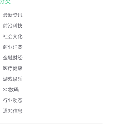
分类
最新资讯
前沿科技
社会文化
商业消费
金融财经
医疗健康
游戏娱乐
3C数码
行业动态
通知信息