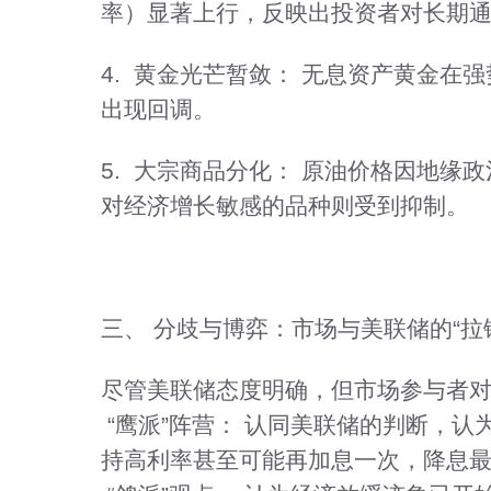
率）显著上行，反映出投资者对长期
4.
黄金光芒暂敛：
无息资产黄金在强
出现回调。
5.
大宗商品分化：
原油价格因地缘政
对经济增长敏感的品种则受到抑制。
三、 分歧与博弈：市场与美联储的“拉
尽管美联储态度明确，但市场参与者
“鹰派”阵营：
认同美联储的判断，认
持高利率甚至可能再加息一次，降息最早