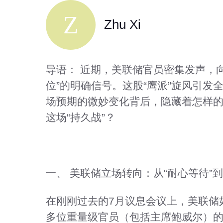
Zhu Xi
导语：
近期，美联储官员密集发声，向
位”的明确信号。这股“鹰派”旋风引
场预期的微妙变化背后，隐藏着怎样
这场“持久战”？
一、 美联储立场转向：从“耐心等待”到“Highe
在刚刚过去的7月议息会议上，美联储
多位重量级官员（包括主席鲍威尔）的