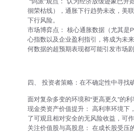
“鸽派”观点：
认为经济放缓迹象已开始
徊荣枯线），通胀下行趋势未改，美
下行风险。
市场博弈点：
核心通胀数据（尤其是P
心指数以及企业盈利指引，将成为未
何数据的超预期表现都可能引发市场
四、 投资者策略：在不确定性中寻找
面对复杂多变的环境和“更高更久”的
现金类资产价值提升：
高利率环境下
了可观且相对安全的无风险收益，可
关注价值股与高股息：
在成长股受压