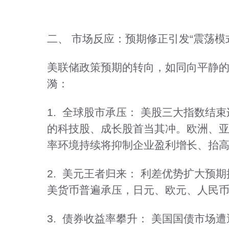
二、 市场反应：预期修正引发“震荡模
美联储政策预期的转向，如同向平静
漪：
1.
全球股市承压：
美股三大指数结束
的科技股、成长股首当其冲。欧洲、
率环境持续将抑制企业盈利增长、抬高
2.
美元王者归来：
利差优势扩大预期
美货币普遍承压，日元、欧元、人民
3.
债券收益率攀升：
美国国债市场遭