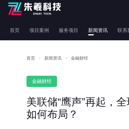
首页
项目案例
服务项目
新闻资讯
联系
首页
新闻资讯
金融财经
金融财经
美联储“鹰声”再起，
如何布局？