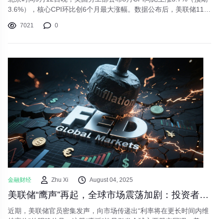
3.6%），核心CPI环比创6个月最大涨幅。数据公布后，美联储11月
降息概率骤降至20%以下，美元指数跳涨0.8%，黄金单日暴跌
7021
0
2.3%，美股三大股指集体收跌。
金融财经
Zhu Xi
August 04, 2025
美联储“鹰声”再起，全球市场震荡加剧：投资者如何布局？
近期，美联储官员密集发声，向市场传递出“利率将在更长时间内维