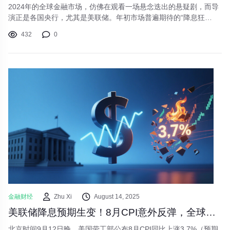
2024年的全球金融市场，仿佛在观看一场悬念迭出的悬疑剧，而导
演正是各国央行，尤其是美联储。年初市场普遍期待的“降息狂
欢”并未如期而至，取而代之的是一场基于经济数据的、寸土必争
432
0
的“拉锯战”。我们正处在一个典型的“数据依赖型”市场中，每一项
CPI、非农就业报告和GDP数据的发布，都可能瞬间改变市场的交
易逻辑和资产价格走向。
金融财经
Zhu Xi
August 14, 2025
美联储降息预期生变！8月CPI意外反弹，全球资产波动加剧
北京时间9月12日晚，美国劳工部公布8月CPI同比上涨3.7%（预期