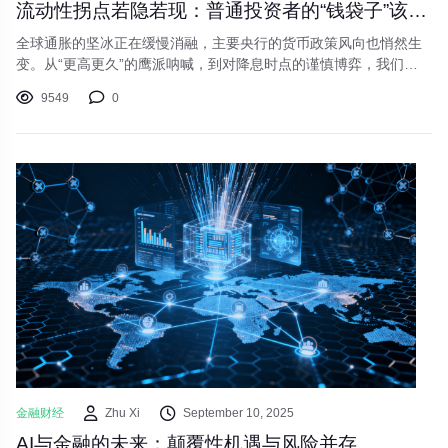
流动性拐点若隐若现：普通投资者的“钱袋子”该如何布局？
全球通胀的坚冰正在缓慢消融，主要央行的货币政策风向也悄然生
变。从“更高更久”的鹰派呐喊，到对降息时点的谨慎博弈，我们似
乎正站在一个流动性周期转换的十字路口。这对每一位投资者的“钱
9549
0
袋子”意味着什么？又该如何未雨绸缪，调整资产配置的航向？
金融财经
Zhu Xi
September 10, 2025
AI与金融的未来：颠覆性机遇与风险并存