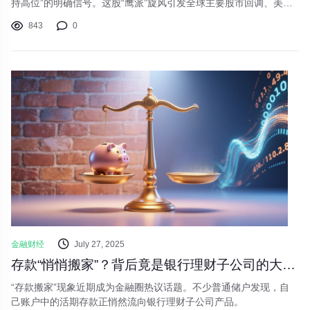
持高位”的明确信号。这股“鹰派”旋风引发全球主要股市回调、美元
走强、黄金承压。市场预期的微妙变化背后，隐藏着怎样的经济逻
843
0
辑？投资者又该如何调整策略，应对这场“持久战”？
金融财经
July 27, 2025
存款“悄悄搬家”？背后竟是银行理财子公司的大动作！
“存款搬家”现象近期成为金融圈热议话题。不少普通储户发现，自
己账户中的活期存款正悄然流向银行理财子公司产品。