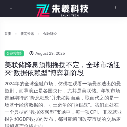
首页
新闻资讯
金融财经
金融财经
August 29, 2025
美联储降息预期摇摆不定，全球市场迎
来“数据依赖型”博弈新阶段
2024年的全球金融市场，仿佛在观看一场悬念迭出的悬
疑剧，而导演正是各国央行，尤其是美联储。年初市场
普遍期待的“降息狂欢”并未如期而至，取而代之的是一
场基于经济数据的、寸土必争的“拉锯战”。我们正处在
一个典型的“数据依赖型”市场中，每一项CPI、非农就业
报告和GDP数据的发布，都可能瞬间改变市场的交易逻
辑和资产价格走向。