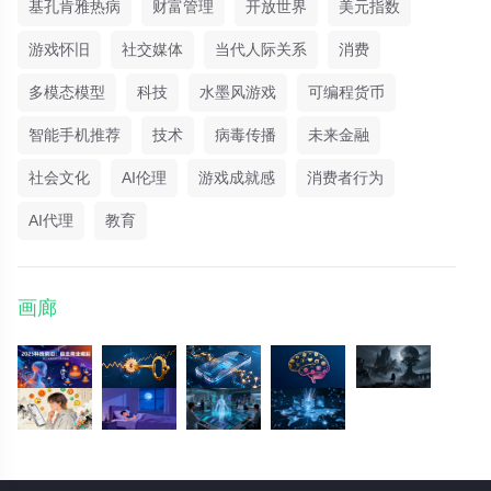
基孔肯雅热病
财富管理
开放世界
美元指数
游戏怀旧
社交媒体
当代人际关系
消费
多模态模型
科技
水墨风游戏
可编程货币
智能手机推荐
技术
病毒传播
未来金融
社会文化
AI伦理
游戏成就感
消费者行为
AI代理
教育
画廊