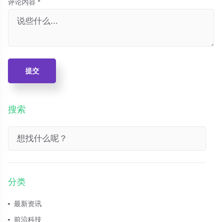
评论内容 *
提交
搜索
分类
最新资讯
前沿科技