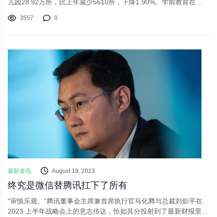
儿园28.92万所，比上年减少5610所，下降1.90%。学前教育在园
幼儿4627.55万人，比上年减少177.66万人，下降3.70%。其中，
3557
0
普惠性幼儿园在园幼儿4144.05万人，比上年减少74.16万人，下降
1.76%。一、2026年，不少小学就将面临生源危机这一数据已经显
示出幼儿园数量与幼儿园在园幼儿下降。但还不是最严重的下滑。
最新资讯
August 19, 2023
终究是微信替腾讯扛下了所有
“审慎乐观。”腾讯董事会主席兼首席执行官马化腾与总裁刘炽平在
2023 上半年战略会上的意志传达，恰如其分投射到了最新财报里。