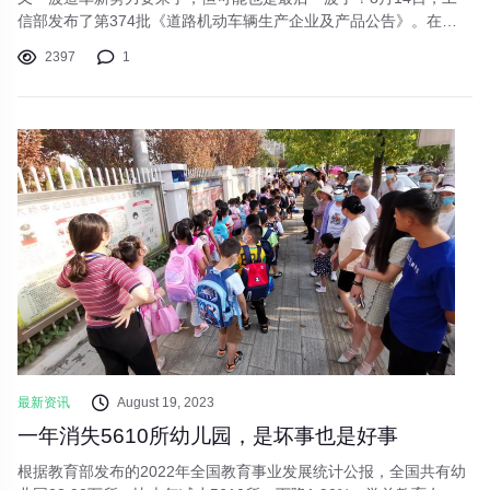
信部发布了第374批《道路机动车辆生产企业及产品公告》。在公
告前三名的公示产品中，浙江吉利汽车有限公司申报的“极越牌”纯
2397
1
电SUV赫然在列。在产品公示发布后，极越品牌发布推文，称极越
品牌定位为“吉利控股旗下高端智能汽车机器人品牌”，首款车型命
名为极越01。而极越品牌和公司本身，将成为吉利控股集团与百度
集团联合打造的“汽车机器人战
最新资讯
August 19, 2023
一年消失5610所幼儿园，是坏事也是好事
根据教育部发布的2022年全国教育事业发展统计公报，全国共有幼