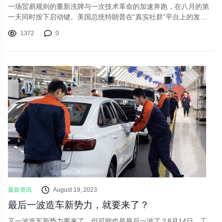
一场贸易规则的重新洗牌与一次技术革命的加速奔跑，在八月的第
一天同时按下启动键。美国总统特朗普在“真实社群”平台上的发言
斩钉截铁：“8月1日最后期限就是8月1日最后期限，坚定不变，不会
1372
0
延期。”对等关税新政正式启动，全球贸易格局面临重构。与此同
时，太平洋西岸的中国正将目光投向人工智能的未来。昨日召开的
国务院常务会议审议通过《关于深入实施“人工智能+”行动的意
见》，一场围绕技术落地的国家级行动拉开序幕。
最新资讯
August 19, 2023
最后一波造车新势力，就要来了？
又一波造车新势力要来了，但可能也是最后一波了？8月14日，工