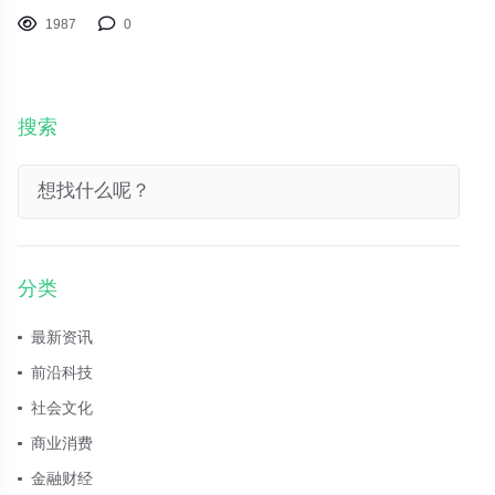
8 月 16 日港股盘后，腾讯控股（00700.HK）向市场递上 2023Q2
1987
0
成绩单：营收 1492.08 亿元，同比增长 11%，低于市场预期
1519.55 亿元；净利润 261.7 亿元，同比增长 41%；Non - IFRS
净利润 375.48 亿元
搜索
分类
最新资讯
前沿科技
社会文化
商业消费
金融财经