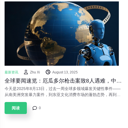
最新资讯
Zhu Xi
August 13, 2025
全球要闻速览：厄瓜多尔枪击案致8人遇难，中国暑期档票房破85亿，人形机器人运动会即将揭幕
今天是2025年8月13日，过去一周全球多领域爆发关键性事件——
从南美洲突发暴力案件，到东亚文化消费市场的蓬勃态势，再到地
缘政治博弈下的和平突破与科技领域的革命性盛会。这些事件勾勒
出人类文明发展的复杂脉络。
阅读
0