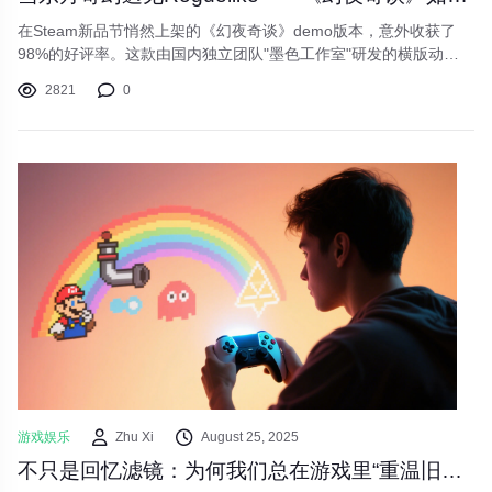
在Steam新品节悄然上架的《幻夜奇谈》demo版本，意外收获了
98%的好评率。这款由国内独立团队"墨色工作室"研发的横版动作
游戏，巧妙地将水墨画风与Roguelike玩法相结合。玩家扮演追寻记
2821
0
忆的引魂人，在随机生成的幽冥之境中，用可进化的灯笼武器破解
精妙机关，与《山海经》中的奇幻生物交锋。
游戏娱乐
Zhu Xi
August 25, 2025
不只是回忆滤镜：为何我们总在游戏里“重温旧梦”？