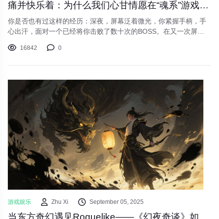
痛并快乐着：为什么我们心甘情愿在“魂系”游戏里“受苦”？
你是否也有过这样的经历：深夜，屏幕泛着微光，你紧握手柄，手
心出汗，面对一个已经将你击败了数十次的BOSS。在又一次屏幕
变灰后，你愤怒地几乎要扔下手柄，但深呼吸几下，你又按下了“复
16842
0
活”键，心中默念：“就最后一次”。这种“受苦”体验，正是近年来风
靡游戏圈的“魂系游戏”（Souls-like）的核心魅力。
游戏娱乐
Zhu Xi
September 05, 2025
当东方奇幻遇见Roguelike——《幻夜奇谈》如何用一盏灯笼照亮游戏市场？