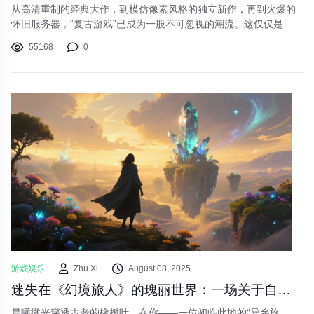
从高清重制的经典大作，到模仿像素风格的独立新作，再到火爆的
怀旧服务器，“复古游戏”已成为一股不可忽视的潮流。这仅仅是我
们对过去时光的简单怀念，还是其背后隐藏着更深层的心理需求与
55168
0
文化逻辑？本文将探讨游戏怀旧风潮背后的魅力所在。
游戏娱乐
Zhu Xi
August 08, 2025
迷失在《幻境旅人》的瑰丽世界：一场关于自由、探索与星尘共鸣的沉浸式冒险
晨曦微光穿透古老的橡树叶，在你——一位初临此地的“异乡旅