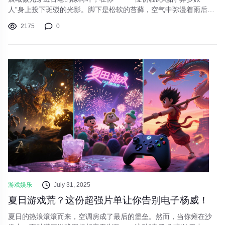
人”身上投下斑驳的光影。脚下是松软的苔藓，空气中弥漫着雨后泥
土的芬芳和远处未知花朵的奇异甜香。抬头望去，高耸入云的遗迹
2175
0
尖塔刺破云层，其上流转着神秘的光纹；远方的地平线上，悬浮岛
屿静静漂浮，瀑布如银链般垂落，坠入下方翻腾的云雾海洋……欢
迎来到《幻境旅人》，一个等待你用足迹丈量、用心跳感受的壮丽
开放世界！
游戏娱乐
July 31, 2025
夏日游戏荒？这份超强片单让你告别电子杨威！
夏日的热浪滚滚而来，空调房成了最后的堡垒。然而，当你瘫在沙