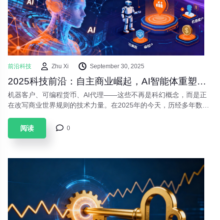
前沿科技
Zhu Xi
September 30, 2025
2025科技前沿：自主商业崛起，AI智能体重塑未来竞争格局
机器客户、可编程货币、AI代理——这些不再是科幻概念，而是正
在改写商业世界规则的技术力量。在2025年的今天，历经多年数字
化转型的企业正面临新的变革。人工智能与自动化的深度融合不再
局限于优化流程，而是开启了一个全新的自主商业时代。
阅读
0