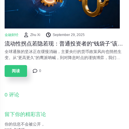
金融财经
Zhu Xi
September 29, 2025
流动性拐点若隐若现：普通投资者的“钱袋子”该如何布局？
全球通胀的坚冰正在缓慢消融，主要央行的货币政策风向也悄然生
变。从“更高更久”的鹰派呐喊，到对降息时点的谨慎博弈，我们似
乎正站在一个流动性周期转换的十字路口。这对每一位投资者的“钱
袋子”意味着什么？又该如何未雨绸缪，调整资产配置的航向？
阅读
0
0 评论
留下你的精彩言论
你的信息不会被公开，