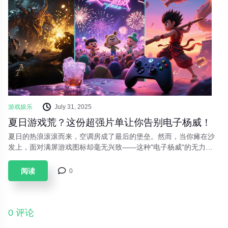
游戏娱乐
July 31, 2025
夏日游戏荒？这份超强片单让你告别电子杨威！
夏日的热浪滚滚而来，空调房成了最后的堡垒。然而，当你瘫在沙
发上，面对满屏游戏图标却毫无兴致——这种"电子杨威"的无力
感，是否也正困扰着你？别担心，这份专治夏日游戏荒的片单，将
重新点燃你的游戏激情！
阅读
0
0 评论