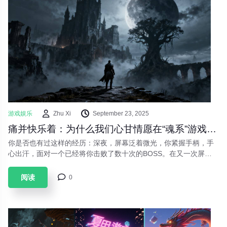
游戏娱乐
Zhu Xi
September 23, 2025
痛并快乐着：为什么我们心甘情愿在“魂系”游戏里“受苦”？
你是否也有过这样的经历：深夜，屏幕泛着微光，你紧握手柄，手
心出汗，面对一个已经将你击败了数十次的BOSS。在又一次屏幕
变灰后，你愤怒地几乎要扔下手柄，但深呼吸几下，你又按下了“复
活”键，心中默念：“就最后一次”。这种“受苦”体验，正是近年来风
阅读
0
靡游戏圈的“魂系游戏”（Souls-like）的核心魅力。