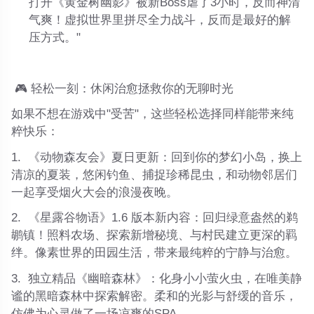
打开《黄金树幽影》被新Boss虐了3小时，反而神清
气爽！虚拟世界里拼尽全力战斗，反而是最好的解
压方式。"
🎮
轻松一刻：休闲治愈拯救你的无聊时光
如果不想在游戏中"受苦"，这些轻松选择同样能带来纯
粹快乐：
1.
《动物森友会》夏日更新
：回到你的梦幻小岛，换上
清凉的夏装，悠闲钓鱼、捕捉珍稀昆虫，和动物邻居们
一起享受烟火大会的浪漫夜晚。
2.
《星露谷物语》1.6 版本新内容
：回归绿意盎然的鹈
鹕镇！照料农场、探索新增秘境、与村民建立更深的羁
绊。像素世界的田园生活，带来最纯粹的宁静与治愈。
3.
独立精品《幽暗森林》
：化身小小萤火虫，在唯美静
谧的黑暗森林中探索解密。柔和的光影与舒缓的音乐，
仿佛为心灵做了一场凉爽的SPA。