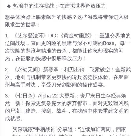
🔥
热浪中的生存挑战：在虚拟世界释放压力
想要体验肾上腺素飙升的快感？这些游戏将带你进入极
限求生的世界：
1.
《艾尔登法环》DLC《黄金树幽影》
：重返交界地的
辽阔战场，直面更凶险的黑暗与深不可测的Boss。每一
次惊险的翻滚与精准的击杀，都能让你忘却现实的闷
热，在征服的快感中彻底释放压力！
2.
《永劫无间》新赛季
：利刃出鞘，飞索破空！全新武
器、地图与机制带来更爽快的冷兵器竞技体验。在聚窟
州与高手对决，享受刀光剑影间的操作盛宴。
3.
《七日杀》Alpha 22 大更新
：丧尸末日生存经典焕
然一新！探索更复杂庞大的废弃都市，面对更狡猾凶残
的尸潮。建造、搜刮、战斗，在残酷中体验重建文明的
成就感。
资深玩家"手柄战神"分享道："连续加班两周，回家