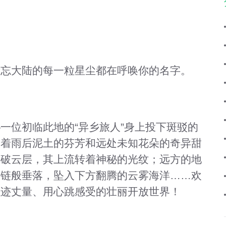
遗忘大陆的每一粒星尘都在呼唤你的名字。
一位初临此地的“异乡旅人”身上投下斑驳的
漫着雨后泥土的芬芳和远处未知花朵的奇异甜
刺破云层，其上流转着神秘的光纹；远方的地
银链般垂落，坠入下方翻腾的云雾海洋……欢
足迹丈量、用心跳感受的壮丽开放世界！