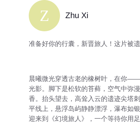
Zhu Xi
准备好你的行囊，新晋旅人！这片被
晨曦微光穿透古老的橡树叶，在你——
光影。脚下是松软的苔藓，空气中弥
香。抬头望去，高耸入云的遗迹尖塔
平线上，悬浮岛屿静静漂浮，瀑布如
迎来到《幻境旅人》，一个等待你用