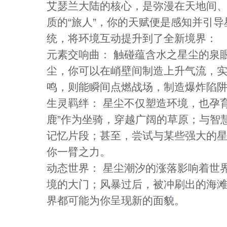
艾瑟兰大陆的核心，是弥漫在天地间、
质的“旅人”，你的天赋便是感知并引导
统，将环境互动提升到了全新境界：
元素交响曲：
触碰蕴含水之星尘的泉
尘，你可以在峭壁间制造上升气流，
鸣，则能瞬间点燃战场，制造爆炸陷
生灵羁绊：
星尘不仅塑造环境，也孕育
鹿”作为坐骑，穿越广阔的草原；与智
记忆片段；甚至，尝试与某些强大的
你一臂之力。
动态世界：
星尘潮汐的涨落影响着世界
境的大门；风暴过后，被冲刷出的海
界都可能为你呈现新的面貌。