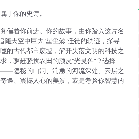
场属于你的史诗。
任务催着你前进。你的故事，由你踏入这片名
追随天空中巨大“星尘鲸”迁徙的轨迹，探寻
吞噬的古代都市废墟，解开失落文明的科技之
求，驱赶骚扰农田的顽皮“光灵兽”？选择
落——隐秘的山洞、湍急的河流深处、云层之
的奇遇、震撼人心的美景，或是考验你智慧的