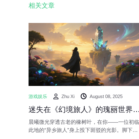
相关文章
游戏娱乐
Zhu Xi
August 08, 2025
迷失在《幻境旅人》的瑰丽世界：一场关于自由、探索与星尘共鸣
晨曦微光穿透古老的橡树叶，在你——一位初
此地的“异乡旅人”身上投下斑驳的光影。脚下是
松软的苔藓，空气中弥漫着雨后泥土的芬芳和