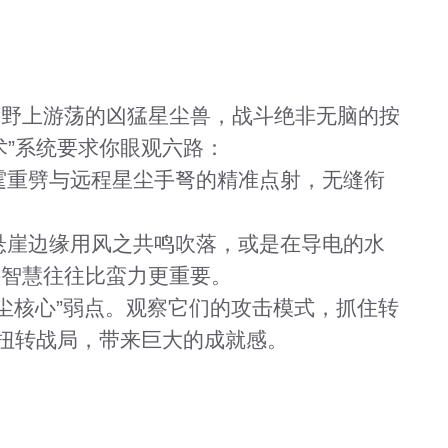
荒野上游荡的凶猛星尘兽，战斗绝非无脑的按
术”系统要求你眼观六路：
霆重劈与远程星尘手弩的精准点射，无缝衔
悬崖边缘用风之共鸣吹落，或是在导电的水
斗智慧往往比蛮力更重要。
尘核心”弱点。观察它们的攻击模式，抓住转
举扭转战局，带来巨大的成就感。