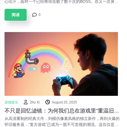
心出汗，面对一个已经将你击败了数十次的BOSS。在又一次屏幕
变灰后，你愤怒地几乎要扔下手柄，但深呼吸几下，你又按下了“复
活”键，心中默念：“就最后一次”。这种“受苦”体验，正是近年来风
阅读
0
靡游戏圈的“魂系游戏”（Souls-like）的核心魅力。
游戏娱乐
Zhu Xi
August 25, 2025
不只是回忆滤镜：为何我们总在游戏里“重温旧梦”？
从高清重制的经典大作，到模仿像素风格的独立新作，再到火爆的
怀旧服务器，“复古游戏”已成为一股不可忽视的潮流。这仅仅是我