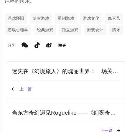
纯粹的快乐。
游戏怀旧
复古游戏
重制游戏
游戏文化
像素风
游戏心理学
经典游戏
独立游戏
游戏设计
情怀
分享
迷失在《幻境旅人》的瑰丽世界：一场关于自由、探索与星尘共鸣的沉浸式冒险
上一篇
当东方奇幻遇见Roguelike——《幻夜奇谈》如何用一盏灯笼照亮游戏市场？
下一篇