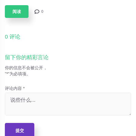
们对过去时光的简单怀念，还是其背后隐藏着更深层的心理需求与
文化逻辑？本文将探讨游戏怀旧风潮背后的魅力所在。
阅读
0
0 评论
留下你的精彩言论
你的信息不会被公开，
"*"为必填项。
评论内容 *
提交