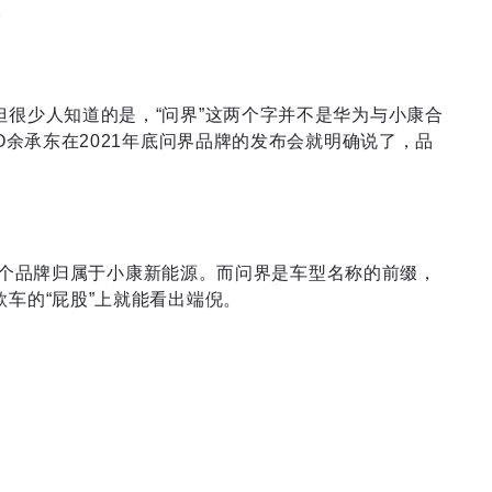
。
但很少人知道的是，“问界”这两个字并不是华为与小康合
EO余承东在2021年底问界品牌的发布会就明确说了，品
To Auto）这个品牌归属于小康新能源。而问界是车型名称的前缀，
款车的“屁股”上就能看出端倪。