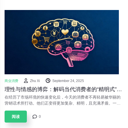
商业消费
Zhu Xi
September 24, 2025
理性与情感的博弈：解码当代消费者的“精明式”消费新趋势
在经历了市场环境的快速变化后，今天的消费者不再轻易被华丽的
营销话术所打动。他们正变得更加复杂、精明，且充满矛盾。一种
全新的消费行为模式——“精明式”消费，正成为主导市场的核心力
量。这并非简单的“消费降级”或“升级”，而是一场理性与情感的精准
阅读
0
博弈。