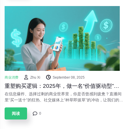
商业消费
Zhu Xi
September 08, 2025
重塑购买逻辑：2025年，做一名“价值驱动型”消费者
在信息爆炸、选择过剩的商业世界里，你是否曾感到疲惫？直播间
里“买一送十”的狂热、社交媒体上“种草即拔草”的冲动，让我们的消
费行为常常偏离最初的轨道。钱包空了，储物间满了，但内心的满
足感却转瞬即逝。当下的商业环境正在经历深刻变革，与之对应，
阅读
0
一股新的消费思潮正在兴起：“价值驱动型”消费。这并非意味着单
纯的“省钱”或“不消费”，而是一场关于如何更聪明、更精准地使用每