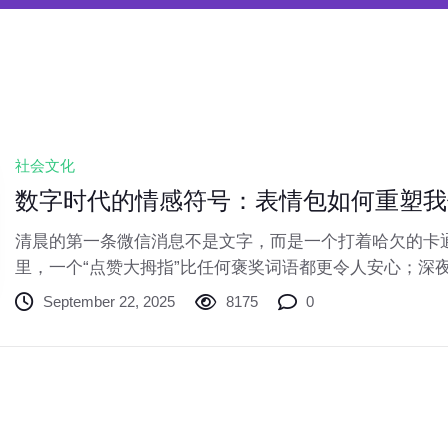
社会文化
数字时代的情感符号：表情包如何重塑我
清晨的第一条微信消息不是文字，而是一个打着哈欠的卡
里，一个“点赞大拇指”比任何褒奖词语都更令人安心；深
一张“躺平”的葛优瘫表达一天的疲惫。这些小小的图像，
September 22, 2025
8175
0
方式，悄然改变着人类千百年来的交流模式。