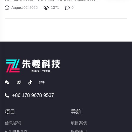
普在“真实社群”平台上的发言斩钉截铁：“8月1日最
August 02, 2025
1371
0
后期限就是8月1日最后期限，坚定不变，不会延
期。”对等关税新政正式启动，全球贸易格局面临重
构。与此同时，太平洋西岸的中国正将目光投向人工
智能的未来。昨日召开的国务院常务会议审议通过
《关于深入实施“人工智能+”行动的意见》，一场围
绕技术落地的国家级行动拉开序幕。
+86 178 9678 9537
项目
导航
信息咨询
项目案例
VI/UI/UE/UX
服务项目