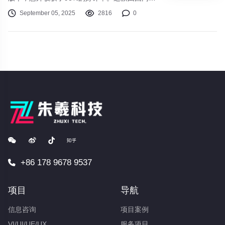
立团队"墨色工作室"研发的横版动作游戏，巧妙
September 05, 2025
2816
0
地将水墨画风与Roguelike玩法相结合。玩家扮
演追寻记忆的引魂人，在随机生成的幽冥之境
中，用可进化的灯笼武器破解精妙机关，与《山
海经》中的奇幻生物交锋。
+86 178 9678 9537
项目
导航
信息咨询
项目案例
VI/UI/UE/UX
服务项目