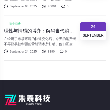
体上“种草即拔草”的冲动，让我们的消费行为常
September 08, 2025
20001
0
常偏离最初的轨道。钱包空了，储物间满了，但
内心的满足感却转瞬即逝。当下的商业环境正在
经历深刻变革，与之对应，一股新的消费思潮正
商业消费
在兴起：“价值驱动型”消费。这并非意味着单纯
24
的“省钱”或“不消费”，而是一场关于如何更聪
理性与情感的博弈：解码当代消费者的“精明式”消费新趋势
明、更精准地使用每一分钱的消费理念升级。
SEPTEMBER
在经历了市场环境的快速变化后，今天的消费者
不再轻易被华丽的营销话术所打动。他们正变得
更加复杂、精明，且充满矛盾。一种全新的消费
September 24, 2025
8390
0
行为模式——“精明式”消费，正成为主导市场的
核心力量。这并非简单的“消费降级”或“升级”，
而是一场理性与情感的精准博弈。