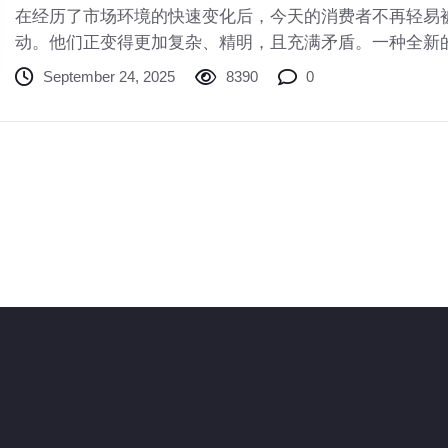
在经历了市场环境的快速变化后，今天的消费者不再轻易
动。他们正变得更加复杂、精明，且充满矛盾。一种全新
明式”消费，正成为主导市场的核心力量。这并非简单的“消
September 24, 2025
8390
0
一场理性与情感的精准博弈。