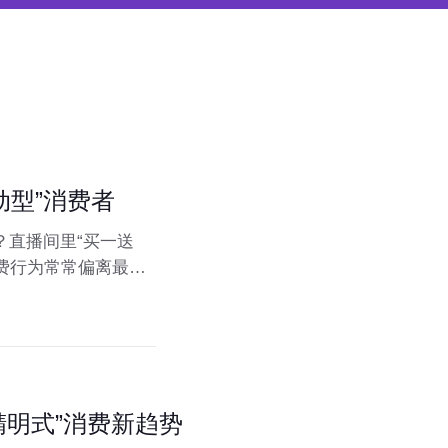
动型”消费者
？直播间里“买一送
消费行为常常偏离最初
即逝。当下的商业环
兴起：“价值驱动
一场关于如何更聪明、
精明式”消费新趋势