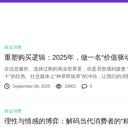
商业消费
重塑购买逻辑：2025年，做一名“价值驱
在信息爆炸、选择过剩的商业世界里，你是否曾感到疲惫
十”的狂热、社交媒体上“种草即拔草”的冲动，让我们的
的轨道。钱包空了，储物间满了，但内心的满足感却转瞬
September 08, 2025
20001
0
境正在经历深刻变革，与之对应，一股新的消费思潮正在
型”消费。这并非意味着单纯的“省钱”或“不消费”，而是
更精准地使用每一分钱的消费理念升级。
商业消费
理性与情感的博弈：解码当代消费者的“