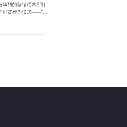
被华丽的营销话术所打
的消费行为模式——“精
费降级”或“升级”，而是