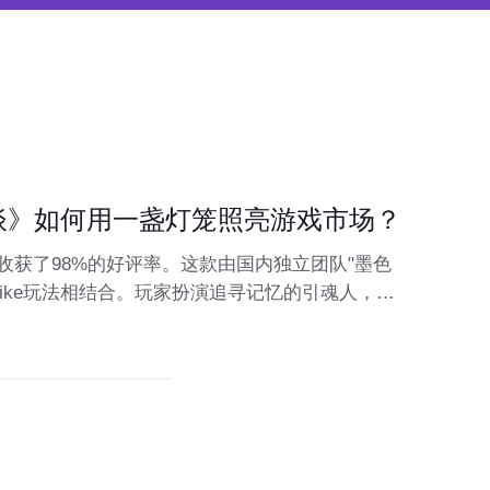
夜奇谈》如何用一盏灯笼照亮游戏市场？
外收获了98%的好评率。这款由国内独立团队"墨色
like玩法相结合。玩家扮演追寻记忆的引魂人，在
关，与《山海经》中的奇幻生物交锋。