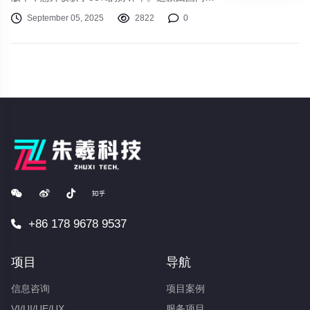
立团队"墨色工作室"研发的横版动作游戏，巧妙
September 05, 2025
2822
0
地将水墨画风与Roguelike玩法相结合。玩家扮
演追寻记忆的引魂人，在随机生成的幽冥之境
中，用可进化的灯笼武器破解精妙机关，与《山
海经》中的奇幻生物交锋。
+86 178 9678 9537
项目
导航
信息咨询
项目案例
VI/UI/UE/UX
服务项目