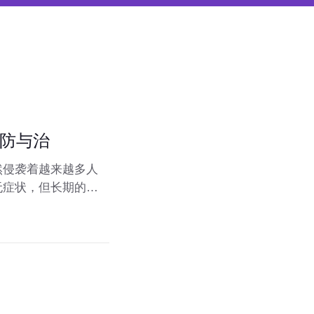
防与治
然侵袭着越来越多人
无症状，但长期的高
、预防它、控制它，