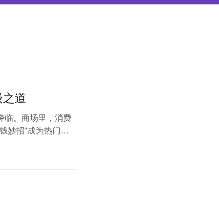
级之道
降临。商场里，消费
钱妙招”成为热门话
式的一次深刻进化。
4.7%，但CPI仅
己的商品与服务。消费