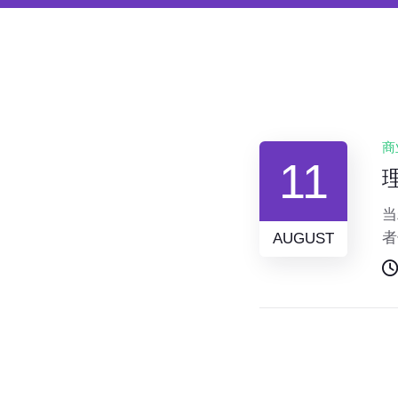
商
11
当
者
AUGUST
题
国
微
行