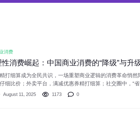
业消费
理性消费崛起：中国商业消费的“降级”与升
精打细算成为全民共识，一场重塑商业逻辑的消费革命悄然
仔细比价；外卖平台，满减优惠券精打细算；社交圈中，“省
...这并非消费能力下降的消极信号，而是中国消费者行为模
August 11, 2025
1173
0
家统计局数据显示，2024年一季度社会消费品零售总额同比增长
涨0.3%，消费者正用更谨慎的态度，投票选择真正适合自
为嬗变