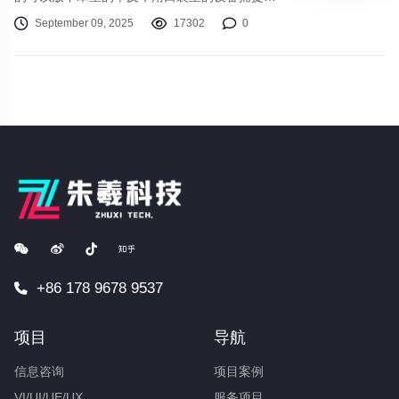
方？苹果iPhone 15 Pro Max搭载的全新四重反
September 09, 2025
17302
0
射棱镜5倍长焦镜头，无疑投下了一颗震撼弹。
本文将带你深入体验，看它究竟是真材实料，还
是营销噱头。
+86 178 9678 9537
项目
导航
信息咨询
项目案例
VI/UI/UE/UX
服务项目