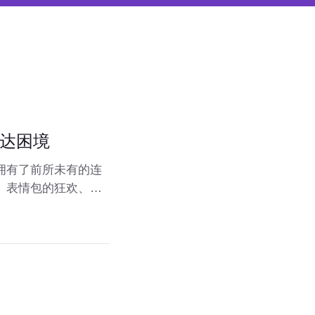
达困境
拥有了前所未有的连
、表情包的狂欢、即
我们用“哈哈哈”代
文化现象正在形成
。一条微信可以代替
迷于这种高