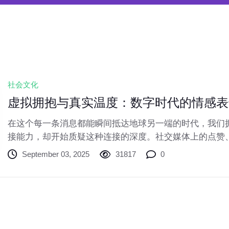
社会文化
虚拟拥抱与真实温度：数字时代的情感表
在这个每一条消息都能瞬间抵达地球另一端的时代，我们
接能力，却开始质疑这种连接的深度。社交媒体上的点赞
时通讯中的简短回复，构成了当代人情感表达的新图景。当
September 03, 2025
31817
0
替开怀大笑，用爱心表情替代真实关怀，一种新型的社会
——情感表达的数字化异化。数字交流的高效性无可否认
一封书信，一个视频通话可以跨越千山万水。但当我们沉