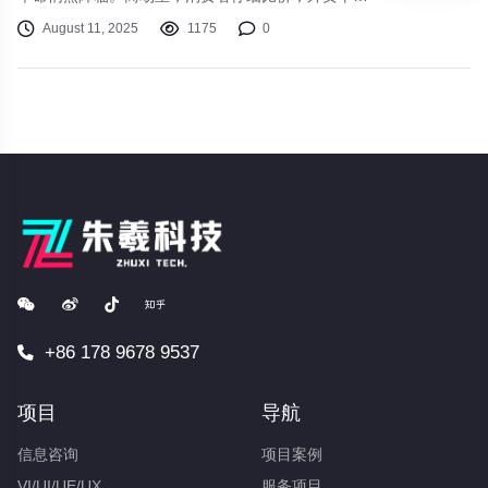
台，满减优惠券精打细算；社交圈中，“省钱妙招”成
August 11, 2025
1175
0
为热门话题...这并非消费能力下降的消极信号，而是
中国消费者行为模式的一次深刻进化。国家统计局数
据显示，2024年一季度社会消费品零售总额同比增
长4.7%，但CPI仅微涨0.3%，消费者正用更谨慎的
态度，投票选择真正适合自己的商品与服务。消费行
为嬗变
+86 178 9678 9537
项目
导航
信息咨询
项目案例
VI/UI/UE/UX
服务项目