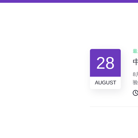
最
28
8
验
AUGUST