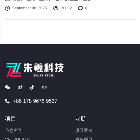
体上“种草即拔草”的冲动，让我们的消费行为常
September 08, 2025
20002
0
常偏离最初的轨道。钱包空了，储物间满了，但
内心的满足感却转瞬即逝。当下的商业环境正在
经历深刻变革，与之对应，一股新的消费思潮正
在兴起：“价值驱动型”消费。这并非意味着单纯
的“省钱”或“不消费”，而是一场关于如何更聪
明、更精准地使用每一分钱的消费理念升级。
+86 178 9678 9537
项目
导航
信息咨询
项目案例
VI/UI/UE/UX
服务项目