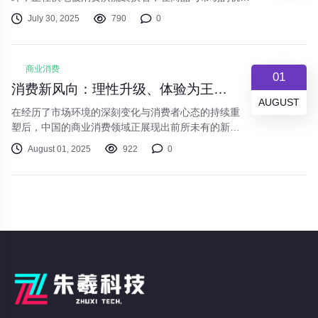
上重新塑造着自己的身份。那青铜器形状的冰箱贴，在
July 30, 2025
790
0
冰箱门亮光里闪烁着，古老肃穆的祭祀礼器被悄然压扁
成轻巧的装饰物；火锅店里，京剧脸谱挂在墙上，热辣
升腾的水汽蒸腾中，脸谱上的色彩线条分明，却仿佛正
商业消费
与那红油翻腾的喧闹一同起舞。
01
消费新风向：理性升级、体验为王、国货当道——透视当下商业消费新图景
AUGUST
在经历了市场环境的深刻变化与消费者心态的持续重
塑后，中国的商业消费领域正展现出前所未有的新活
力与新图景。告别了单纯追求“量”的粗放增长，如今
August 01, 2025
922
0
的消费市场更注重“质”的提升与“体验”的满足，理
性、个性、文化与科技正成为驱动消费升级的核心关
键词。