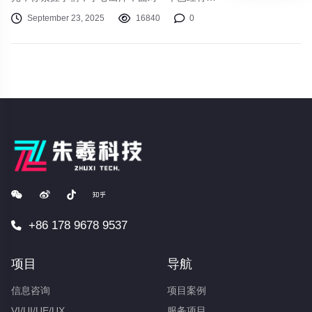
击败了数十次的BOSS。在又一次屏幕变灰后，
September 23, 2025
16840
0
你愤怒地几乎要扔下手柄，但深呼吸几下，你又
按下了“复活”键，心中默念：“就最后一次”。这
种“受苦”体验，正是近年来风靡游戏圈的“魂系游
戏”（Souls-like）的核心魅力。
+86 178 9678 9537
项目
导航
信息咨询
项目案例
VI/UI/UE/UX
服务项目