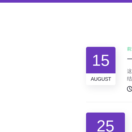
前
15
这
结
AUGUST
近
25