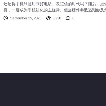
还记得手机只是用来打电话、发短信的时代吗？随后，摄
拼，一度成为手机进化的主旋律。但当硬件参数逐渐触及
下一个战场——**人工智能**。2024年，被称为“AI手机
September 25, 2025
8230
0
场由大模型驱动的手机革命，究竟能为我们的日常生活带
销噱头，还是真的会重塑我们与设备的交互方式？