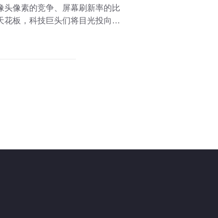
像头像素的竞争、屏幕刷新率的比
天花板，科技巨头们将目光投向了
元年”，各大品牌纷纷亮出AI底牌。这
来哪些颠覆性改变？它是否只是营