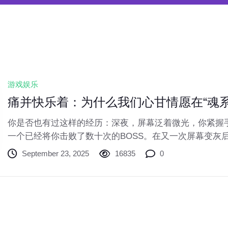
游戏娱乐
痛并快乐着：为什么我们心甘情愿在“魂系
你是否也有过这样的经历：深夜，屏幕泛着微光，你紧握
一个已经将你击败了数十次的BOSS。在又一次屏幕变灰
手柄，但深呼吸几下，你又按下了“复活”键，心中默念：“
September 23, 2025
16835
0
苦”体验，正是近年来风靡游戏圈的“魂系游戏”（Souls-li