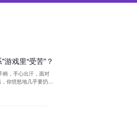
”游戏里“受苦”？
手柄，手心出汗，面对
后，你愤怒地几乎要扔下
就最后一次”。这种“受
ke）的核心魅力。