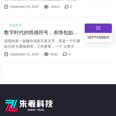
疑这种连接的深度。社交媒体上的点赞、表情包
September 03, 2025
31813
0
的狂欢、即时通讯中的简短回复，构成了当代人
情感表达的新图景。当我们用“哈哈哈”代替开怀
大笑，用爱心表情替代真实关怀，一种新型的社
社会文化
会文化现象正在形成——情感表达的数字化异
22
化。数字交流的高效性无可否认。一条微信可以
数字时代的情感符号：表情包如何重塑我们的交流方式
代替一封书信，一个视频通话可以跨越千山万
SEPTEMBER
清晨的第一条微信消息不是文字，而是一个打着
水。但当我们沉迷于这种高
哈欠的卡通猫表情；工作群里，一个“点赞大拇
指”比任何褒奖词语都更令人安心；深夜朋友
September 22, 2025
8163
0
圈，有人分享一张“躺平”的葛优瘫表达一天的疲
惫。这些小小的图像，正以我们难以察觉的方
式，悄然改变着人类千百年来的交流模式。