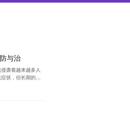
防与治
然侵袭着越来越多人
无症状，但长期的高
、预防它、控制它，