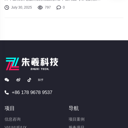
上重新塑造着自己的身份。那青铜器形状的冰箱贴，在
July 30, 2025
797
0
冰箱门亮光里闪烁着，古老肃穆的祭祀礼器被悄然压扁
成轻巧的装饰物；火锅店里，京剧脸谱挂在墙上，热辣
升腾的水汽蒸腾中，脸谱上的色彩线条分明，却仿佛正
与那红油翻腾的喧闹一同起舞。
+86 178 9678 9537
项目
导航
信息咨询
项目案例
VI/UI/UE/UX
服务项目