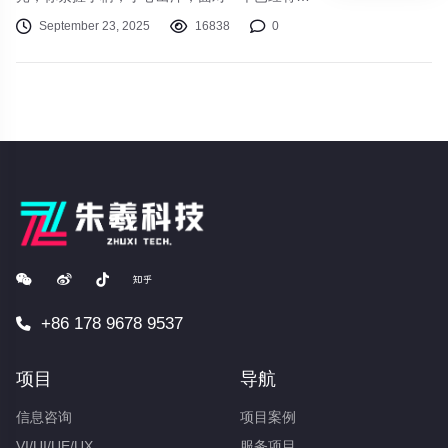
击败了数十次的BOSS。在又一次屏幕变灰后，
September 23, 2025
16838
0
你愤怒地几乎要扔下手柄，但深呼吸几下，你又
按下了“复活”键，心中默念：“就最后一次”。这
种“受苦”体验，正是近年来风靡游戏圈的“魂系游
戏”（Souls-like）的核心魅力。
+86 178 9678 9537
项目
导航
信息咨询
项目案例
VI/UI/UE/UX
服务项目