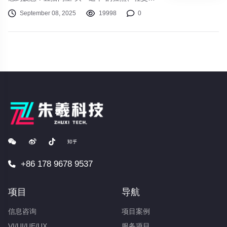
体上“种草即拔草”的冲动，让我们的消费行为常
September 08, 2025
19998
0
常偏离最初的轨道。钱包空了，储物间满了，但
内心的满足感却转瞬即逝。当下的商业环境正在
经历深刻变革，与之对应，一股新的消费思潮正
在兴起：“价值驱动型”消费。这并非意味着单纯
的“省钱”或“不消费”，而是一场关于如何更聪
明、更精准地使用每一分钱的消费理念升级。
+86 178 9678 9537
项目
导航
信息咨询
项目案例
VI/UI/UE/UX
服务项目