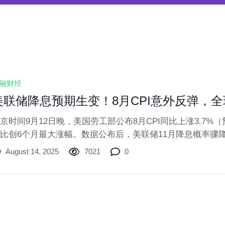
融财经
美联储降息预期生变！8月CPI意外反弹，
京时间9月12日晚，美国劳工部公布8月CPI同比上涨3.7%（预
比创6个月最大涨幅。数据公布后，美联储11月降息概率骤降
跳涨0.8%，黄金单日暴跌2.3%，美股三大股指集体收跌。
August 14, 2025
7021
0