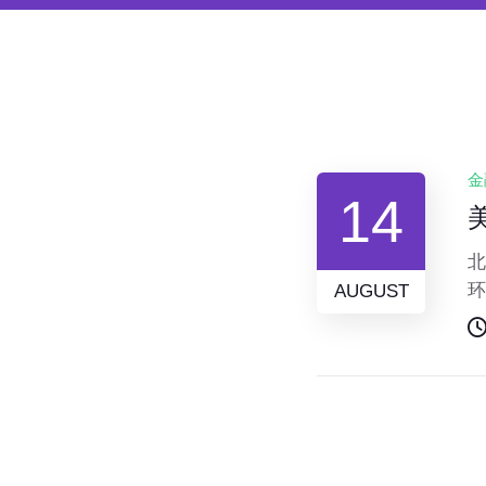
金
14
北
环
AUGUST
数