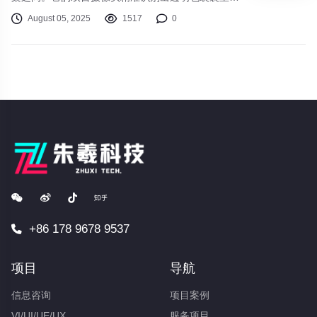
零件编号，柔性电子皮肤手指轻柔抓取易碎品放入推
August 05, 2025
1517
0
车，转身时流畅避开移动的障碍物——这不是科幻电
影，而是2025年具身智能机器人在中国某工厂的日
常一幕。当AI突破虚拟世界的边界，真实物理空间正
成为技术进化的新战场。
+86 178 9678 9537
项目
导航
信息咨询
项目案例
VI/UI/UE/UX
服务项目