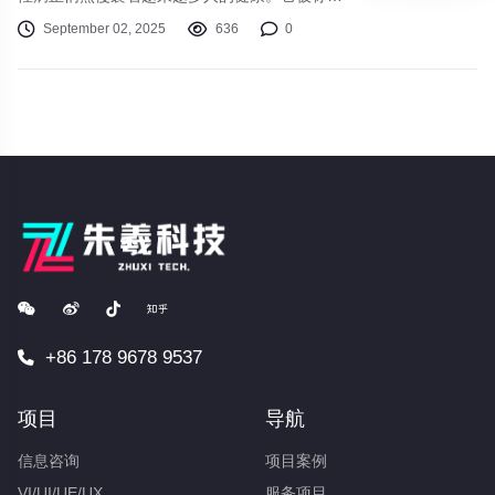
为“沉默的杀手”，因为许多患者在初期毫无症
September 02, 2025
636
0
状，但长期的高血压状态却在持续损害着心、
脑、肾等重要器官。了解它、预防它、控制它，
是守护我们和家人健康的关键一步。
+86 178 9678 9537
项目
导航
信息咨询
项目案例
VI/UI/UE/UX
服务项目