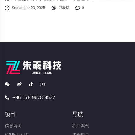
击败了数十次的BOSS。在又一次屏幕变灰后，
September 23, 2025
16842
0
你愤怒地几乎要扔下手柄，但深呼吸几下，你又
按下了“复活”键，心中默念：“就最后一次”。这
种“受苦”体验，正是近年来风靡游戏圈的“魂系游
戏”（Souls-like）的核心魅力。
+86 178 9678 9537
项目
导航
信息咨询
项目案例
VI/UI/UE/UX
服务项目