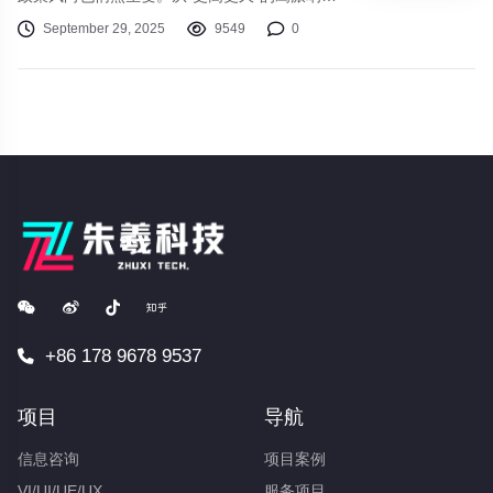
喊，到对降息时点的谨慎博弈，我们似乎正站在
September 29, 2025
9549
0
一个流动性周期转换的十字路口。这对每一位投
资者的“钱袋子”意味着什么？又该如何未雨绸
缪，调整资产配置的航向？
+86 178 9678 9537
项目
导航
信息咨询
项目案例
VI/UI/UE/UX
服务项目