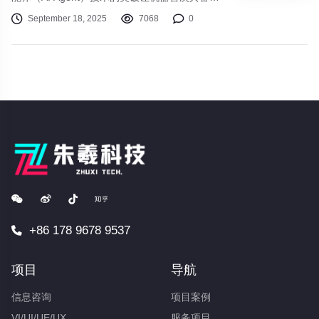
真正意义上的“自主意识”。2025年被业界广泛称
September 18, 2025
7068
0
为“智能体元年”。AI Agent通过自主任务规划、
动态决策与闭环执行，实现从被动响应指令到主
动解决复杂问题的跨越。这不仅代表着技术的飞
跃，更意味着人类与机器关系的根本性重构。从
工业生产到日常生活，从科学探索到艺术创作，
智能体正在以前所未有的方式重塑我们的世界
+86 178 9678 9537
项目
导航
信息咨询
项目案例
VI/UI/UE/UX
服务项目