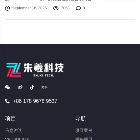
真正意义上的“自主意识”。2025年被业界广泛称
September 18, 2025
7068
0
为“智能体元年”。AI Agent通过自主任务规划、
动态决策与闭环执行，实现从被动响应指令到主
动解决复杂问题的跨越。这不仅代表着技术的飞
跃，更意味着人类与机器关系的根本性重构。从
工业生产到日常生活，从科学探索到艺术创作，
智能体正在以前所未有的方式重塑我们的世界
+86 178 9678 9537
项目
导航
信息咨询
项目案例
VI/UI/UE/UX
服务项目