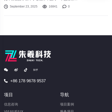
击败了数十次的BOSS。在又一次屏幕变灰后，
September 23, 2025
16841
0
你愤怒地几乎要扔下手柄，但深呼吸几下，你又
按下了“复活”键，心中默念：“就最后一次”。这
种“受苦”体验，正是近年来风靡游戏圈的“魂系游
戏”（Souls-like）的核心魅力。
+86 178 9678 9537
项目
导航
信息咨询
项目案例
VI/UI/UE/UX
服务项目