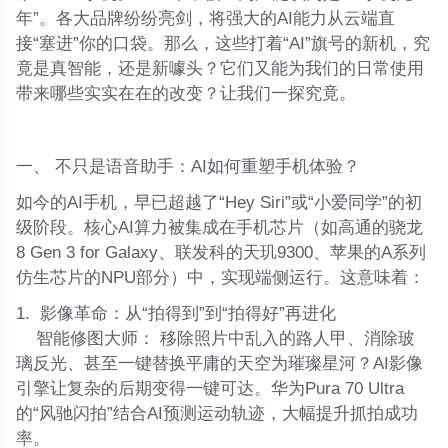
年”。各大品牌纷纷亮剑，将强大的AI能力从云端直
接“塞进”你的口袋。那么，这些打着“AI”旗号的新机，究
竟是真智能，还是新噱头？它们又能为我们的日常使用
带来哪些实实在在的改变？让我们一探究竟。
一、 不只是语音助手：AI如何重塑手机体验？
如今的AI手机，早已超越了“Hey Siri”或“小爱同学”的初
级阶段。核心AI算力被集成在手机芯片（如高通的骁龙
8 Gen 3 for Galaxy、联发科的天玑9300、苹果的A系列
仿生芯片的NPU部分）中，实现端侧运行。这意味着：
1.
影像革命：从“拍得到”到“拍得好”再进化
智能修图大师：
移除照片中乱入的路人甲、消除玻
璃反光、甚至一键替换平庸的天空为璀璨星河？AI影像
引擎让复杂的后期变得一键可达。华为Pura 70 Ultra
的“风驰闪拍”结合AI预测运动轨迹，大幅提升抓拍成功
率。