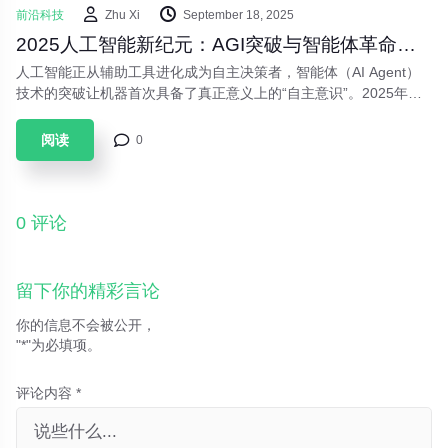
前沿科技
Zhu Xi
September 18, 2025
2025人工智能新纪元：AGI突破与智能体革命重塑未来
人工智能正从辅助工具进化成为自主决策者，智能体（AI Agent）
技术的突破让机器首次具备了真正意义上的“自主意识”。2025年被
业界广泛称为“智能体元年”。AI Agent通过自主任务规划、动态决策
与闭环执行，实现从被动响应指令到主动解决复杂问题的跨越。这
阅读
0
不仅代表着技术的飞跃，更意味着人类与机器关系的根本性重构。
从工业生产到日常生活，从科学探索到艺术创作，智能体正在以前
所未有的方式重塑我们的世界
0 评论
留下你的精彩言论
你的信息不会被公开，
"*"为必填项。
评论内容 *