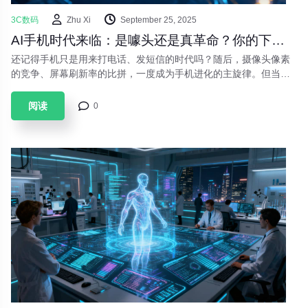
3C数码
Zhu Xi
September 25, 2025
AI手机时代来临：是噱头还是真革命？你的下一部手机将如何思考
还记得手机只是用来打电话、发短信的时代吗？随后，摄像头像素
的竞争、屏幕刷新率的比拼，一度成为手机进化的主旋律。但当硬
件参数逐渐触及天花板，科技巨头们将目光投向了下一个战场——
**人工智能**。2024年，被称为“AI手机元年”，各大品牌纷纷亮出AI
阅读
0
底牌。这场由大模型驱动的手机革命，究竟能为我们的日常生活带
来哪些颠覆性改变？它是否只是营销噱头，还是真的会重塑我们与
设备的交互方式？