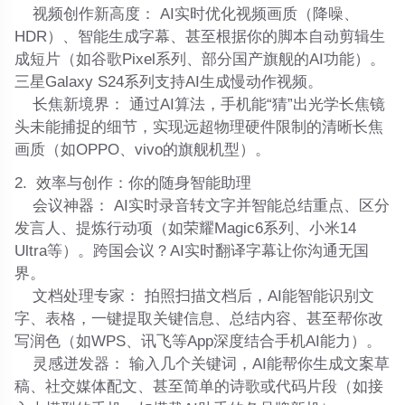
视频创作新高度：
AI实时优化视频画质（降噪、
HDR）、智能生成字幕、甚至根据你的脚本自动剪辑生
成短片（如谷歌Pixel系列、部分国产旗舰的AI功能）。
三星Galaxy S24系列支持AI生成慢动作视频。
长焦新境界：
通过AI算法，手机能“猜”出光学长焦镜
头未能捕捉的细节，实现远超物理硬件限制的清晰长焦
画质（如OPPO、vivo的旗舰机型）。
2.
效率与创作：你的随身智能助理
会议神器：
AI实时录音转文字并智能总结重点、区分
发言人、提炼行动项（如荣耀Magic6系列、小米14
Ultra等）。跨国会议？AI实时翻译字幕让你沟通无国
界。
文档处理专家：
拍照扫描文档后，AI能智能识别文
字、表格，一键提取关键信息、总结内容、甚至帮你改
写润色（如WPS、讯飞等App深度结合手机AI能力）。
灵感迸发器：
输入几个关键词，AI能帮你生成文案草
稿、社交媒体配文、甚至简单的诗歌或代码片段（如接