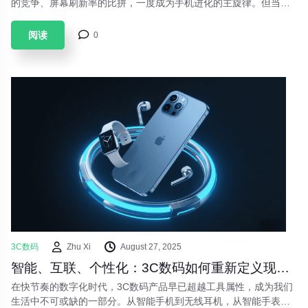
的竞争、屏幕刷新率的比拼，一度成为手机进化的主旋律。但当硬
件参数逐渐触及天花板，科技巨头们将目光投向了下一个战场——
**人工智能**。2024年，被称为“AI手机元年”，各大品牌纷纷亮出AI
阅读
0
底牌。这场由大模型驱动的手机革命，究竟能为我们的日常生活带
来哪些颠覆性改变？它是否只是营销噱头，还是真的会重塑我们与
设备的交互方式？
3C数码
Zhu Xi
August 27, 2025
智能、互联、个性化：3C数码如何重新定义现代生活
在快节奏的数字化时代，3C数码产品早已超越工具属性，成为我们
生活中不可或缺的一部分。从智能手机到无线耳机，从智能手表到