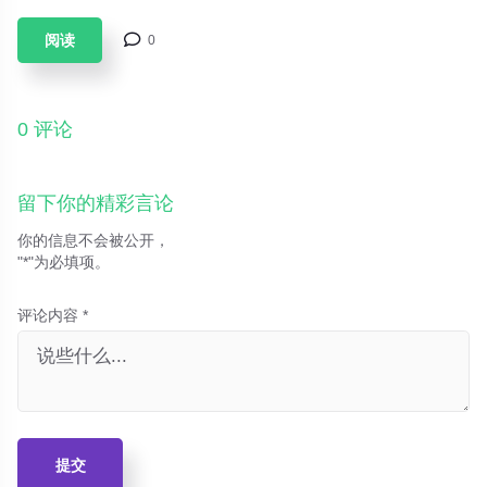
折叠屏设备，技术的迭代不仅改变了我们的使用习惯，更重塑了生
活方式。本文将探讨当前3C数码领域的最新趋势，并为你提供实用
阅读
0
选购建议。
0 评论
留下你的精彩言论
你的信息不会被公开，
"*"为必填项。
评论内容 *
提交