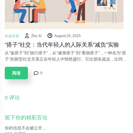
社会文化
Zhu Xi
August 20, 2025
“搭子”社交：当代年轻人的人际关系“减负”实验
从“饭搭子”到“旅行搭子”，从“健身搭子”到“看病搭子”，一种名为“搭
子”的新型社交关系正在年轻人中悄然盛行。它比朋友疏远，比同事
亲密，精准地在陌生人和社会压力之间，开辟了一块舒适的灰色地
带。这仅仅是孤独经济的产物，还是一种更为精明和务实的情感消
阅读
0
费？
0 评论
留下你的精彩言论
你的信息不会被公开，