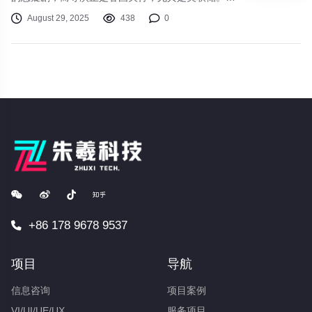
初市场普遍期待的“降息狂欢”并未如期而至，取而代
August 29, 2025
438
0
之的是一场基于经济数据的、寸土必争的“拉锯战”。
我们正处在一个典型的“数据依赖型”市场中，每一项
CPI、非农就业报告和GDP数据的发布，都可能瞬间
改变市场的交易逻辑和资产价格走向。
+86 178 9678 9537
项目
导航
信息咨询
项目案例
VI/UI/UE/UX
服务项目