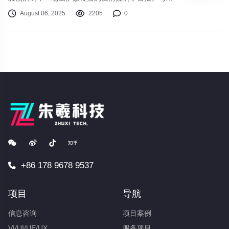
同时，登革热在东南亚及我国南方地区持续构成威
August 06, 2025
2205
0
胁。这两种症状相似的蚊媒传染病如同“孪生杀手”，
常让人混淆不清，却隐藏着截然不同的危险特性。随
着气候变暖与全球人员流动加速，了解这对“蚊虫传
播双生花”的差异与防控要点，已成为守护健康的必
备技能。01 疾病溯源与流行现状基孔肯雅热1952年
首次现身坦桑尼亚，其
+86 178 9678 9537
项目
导航
信息咨询
项目案例
VI/UI/UE/UX
服务项目