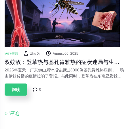
医疗健康
Zhu Xi
August 06, 2025
双蚊敌：登革热与基孔肯雅热的症状迷局与生存指南
2025年夏天，广东佛山累计报告超过3000例基孔肯雅热病例，一场
由伊蚊传播的疫情拉响了警报。与此同时，登革热在东南亚及我国
南方地区持续构成威胁。这两种症状相似的蚊媒传染病如同“孪生杀
手”，常让人混淆不清，却隐藏着截然不同的危险特性。随着气候变
阅读
0
暖与全球人员流动加速，了解这对“蚊虫传播双生花”的差异与防控
要点，已成为守护健康的必备技能。01 疾病溯源与流行现状基孔肯
雅热1952年首次现身坦桑尼亚，其
0 评论