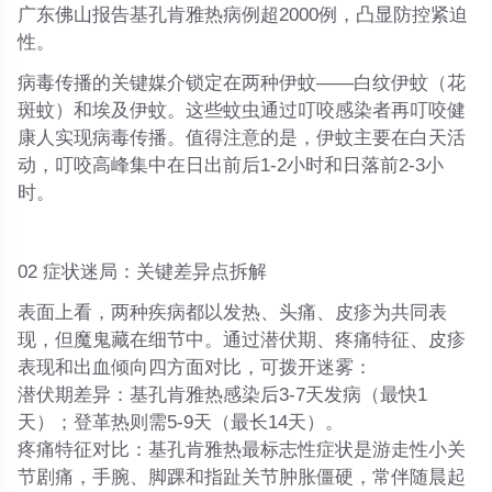
广东佛山报告基孔肯雅热病例超2000例
，凸显防控紧迫
性。
病毒传播的关键媒介锁定在两种伊蚊——
白纹伊蚊（花
斑蚊）和埃及伊蚊
。这些蚊虫通过叮咬感染者再叮咬健
康人实现病毒传播。值得注意的是，伊蚊主要在
白天活
动
，叮咬高峰集中在日出前后1-2小时和日落前2-3小
时。
02 症状迷局：关键差异点拆解
表面上看，两种疾病都以发热、头痛、皮疹为共同表
现，但魔鬼藏在细节中。通过潜伏期、疼痛特征、皮疹
表现和出血倾向四方面对比，可拨开迷雾：
潜伏期差异
：基孔肯雅热
感染后3-7天发病
（最快1
天）；登革热则需
5-9天
（最长14天）。
疼痛特征对比
：基孔肯雅热最标志性症状是
游走性小关
节剧痛
，手腕、脚踝和指趾关节肿胀僵硬，常伴随晨起