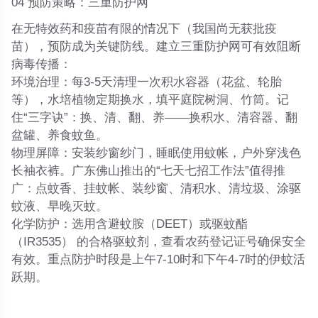
04 预防策略：三重防护网
在无特效药和疫苗有限的情况下（我国尚无获批疫
苗），预防成为关键防线。建立三重防护网可有效阻断
病毒传播：
环境治理
：每3-5天清理一次积水容器（花盆、轮胎
等），水培植物定期换水，填平庭院树洞、竹筒。记
住“
三字诀
”：
换、清、翻、养
——换积水、清容器、翻
盆罐、养食蚊鱼。
物理屏障
：安装纱窗纱门，睡眠使用蚊帐，户外穿浅色
长袖衣裤。广东佛山推出的“
七天七招工作法
”值得推
广：点蚊香、挂蚊帐、装纱窗、清积水、清垃圾、涂驱
蚊液、早晚灭蚊。
化学防护
：选用含
避蚊胺（DEET）或驱蚊酯
（IR3535）
的合格驱蚊剂，查看农药登记证号确保安全
有效。重点防护时段是
上午7-10时和下午4-7时
的伊蚊活
跃期。