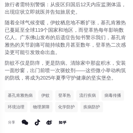
旅行者需特别警惕：从疫区归国后
12天内应监测体温
，
出现症状立即就医并告知旅居史。
随着全球气候变暖，伊蚊栖息地不断扩张，基孔肯雅热
已蔓延至
全球119个国家和地区
，而登革热每年影响数
亿人。广东佛山发布的后遗症告知书警示我们，基孔肯
雅热的关节剧痛可能持续数月甚至数年，登革热二次感
染更可能引发致命出血。
防蚊不仅是防痒，更是防病
。清除家中那盆积水，安装
一面纱窗，出门前喷一次驱蚊剂——这些微小举动构筑
的防线，将成为2025年夏季守护健康的坚实堡垒。
基孔肯雅热病
伊蚊
登革热
流行疾病
病毒传播
环境治理
物理屏障
化学防护
疾病防护
分享