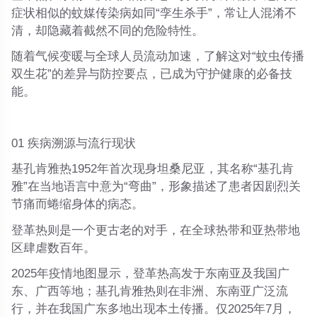
症状相似的蚊媒传染病如同“孪生杀手”，常让人混淆不
清，却隐藏着截然不同的危险特性。
随着气候变暖与全球人员流动加速，了解这对“蚊虫传播
双生花”的差异与防控要点，已成为守护健康的必备技
能。
01 疾病溯源与流行现状
基孔肯雅热1952年首次现身坦桑尼亚，其名称“基孔肯
雅”在当地语言中意为
“弯曲”
，形象描述了患者因剧烈关
节痛而蜷缩身体的病态。
登革热则是一个更古老的对手，在全球热带和亚热带地
区肆虐数百年。
2025年疫情地图显示，登革热高发于东南亚及我国广
东、广西等地；基孔肯雅热则在非洲、东南亚广泛流
行，并在我国广东多地出现本土传播。仅2025年7月，