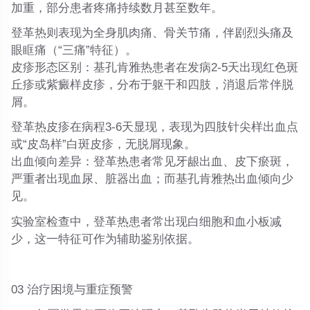
加重，部分患者疼痛持续数月甚至数年。
登革热则表现为
全身肌肉痛、骨关节痛
，伴剧烈头痛及
眼眶痛（“三痛”特征）。
皮疹形态区别
：基孔肯雅热患者在发病
2-5天出现红色斑
丘疹或紫癜样皮疹
，分布于躯干和四肢，消退后常伴脱
屑。
登革热皮疹在病程
3-6天显现
，表现为四肢针尖样出血点
或“皮岛样”白斑皮疹，
无脱屑现象
。
出血倾向差异
：登革热患者常见牙龈出血、皮下瘀斑，
严重者出现血尿、脏器出血；而基孔肯雅热
出血倾向少
见
。
实验室检查中，登革热患者常出现
白细胞和血小板减
少
，这一特征可作为辅助鉴别依据。
03 治疗困境与重症预警