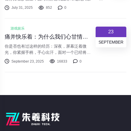
种"电子杨威"的无力感，是否也正困扰着你？别担心，这
July 31, 2025
852
0
份专治夏日游戏荒的片单，将重新点燃你的游戏激情！
游戏娱乐
23
痛并快乐着：为什么我们心甘情愿在“魂系”游戏里“受苦”？
SEPTEMBER
你是否也有过这样的经历：深夜，屏幕泛着微
光，你紧握手柄，手心出汗，面对一个已经将你
击败了数十次的BOSS。在又一次屏幕变灰后，
September 23, 2025
16833
0
你愤怒地几乎要扔下手柄，但深呼吸几下，你又
按下了“复活”键，心中默念：“就最后一次”。这
种“受苦”体验，正是近年来风靡游戏圈的“魂系游
戏”（Souls-like）的核心魅力。